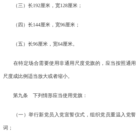
（三）长
192厘米，宽128厘米；
（四）长
144厘米，宽96厘米；
（五）长
96厘米，宽64厘米。
在特定场合需要使用非通用尺度党旗的，应当按照通用
尺度成比例适当放大或者缩小。
第九条 下列情形应当使用党旗：
（一）举行新党员入党宣誓仪式，组织党员重温入党誓
词；