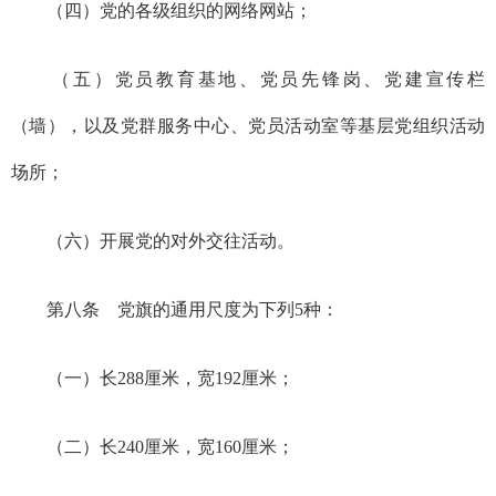
（四）党的各级组织的网络网站；
（五）党员教育基地、党员先锋岗、党建宣传栏
（墙），以及党群服务中心、党员活动室等基层党组织活动
场所；
（六）开展党的对外交往活动。
第八条 党旗的通用尺度为下列
5种：
（一）长
288厘米，宽192厘米；
（二）长
240厘米，宽160厘米；